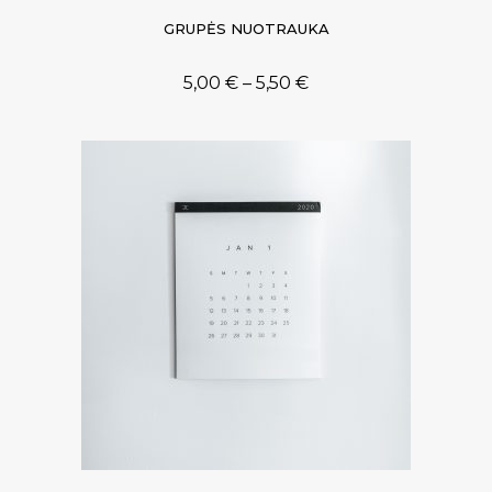
GRUPĖS NUOTRAUKA
5,00
€
–
5,50
€