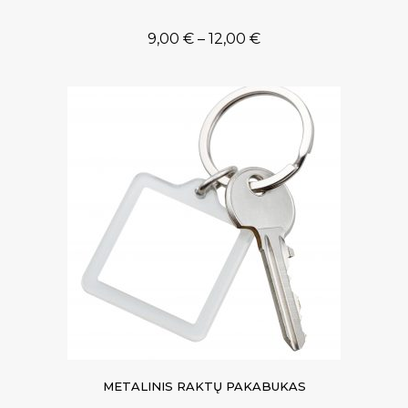
9,00
€
–
12,00
€
METALINIS RAKTŲ PAKABUKAS